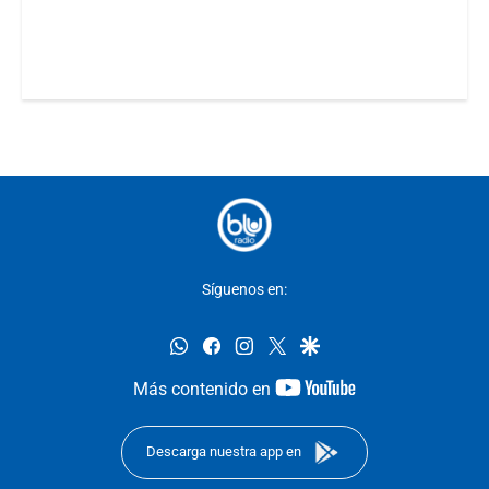
Síguenos en:
whatsapp
facebook
instagram
twitter
google
youtube-
Más contenido en
footer
Descarga nuestra app en