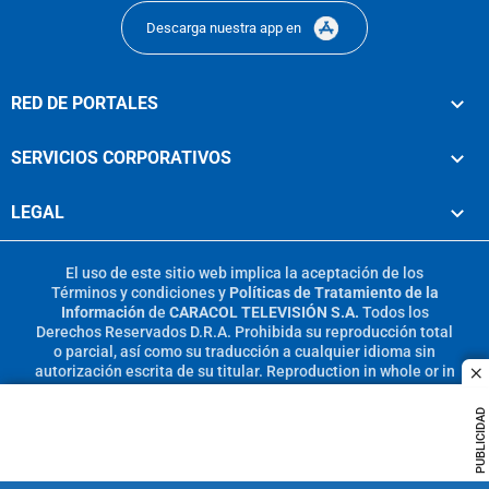
Descarga nuestra app en
RED DE PORTALES
SERVICIOS CORPORATIVOS
LEGAL
El uso de este sitio web implica la aceptación de los
Términos y condiciones
y
Políticas de Tratamiento de la
Información
de
CARACOL TELEVISIÓN S.A.
Todos los
Derechos Reservados D.R.A. Prohibida su reproducción total
o parcial, así como su traducción a cualquier idioma sin
autorización escrita de su titular. Reproduction in whole or in
c
part, or translation without written permission is prohibited.
All rights reserved 2025.
PUBLICIDAD
MIEMBRO DE: