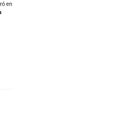
ró en
a