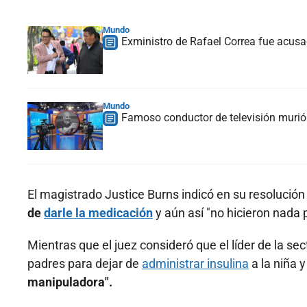
Mundo
Exministro de Rafael Correa fue acusa
Mundo
Famoso conductor de televisión murió 
El magistrado Justice Burns indicó en su resolución
de
darle la medicación
y aún así "no hicieron nada 
Mientras que el juez consideró que el líder de la se
padres para dejar de
administrar insulina
a la niña 
manipuladora".