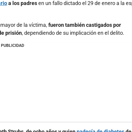
rio
a los padres
en un fallo dictado el 29 de enero a la e
 mayor de la víctima,
fueron también castigados por
de prisión
, dependiendo de su implicación en el delito.
PUBLICIDAD
beth Struhs, de ocho años y quien
padecía de diabetes
de