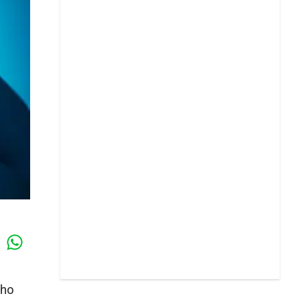
Whatsapp
k
cho