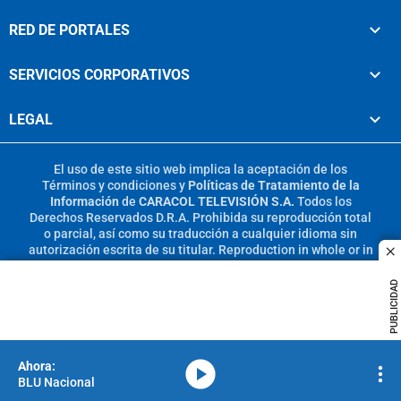
RED DE PORTALES
SERVICIOS CORPORATIVOS
LEGAL
El uso de este sitio web implica la aceptación de los
Términos y condiciones
y
Políticas de Tratamiento de la
Información
de
CARACOL TELEVISIÓN S.A.
Todos los
Derechos Reservados D.R.A. Prohibida su reproducción total
o parcial, así como su traducción a cualquier idioma sin
autorización escrita de su titular. Reproduction in whole or in
c
part, or translation without written permission is prohibited.
All rights reserved 2025.
PUBLICIDAD
MIEMBRO DE:
media-icon
BLU Nacional