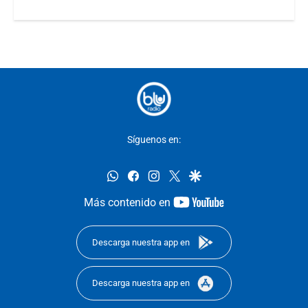
Síguenos en:
whatsapp
facebook
instagram
twitter
google
youtube-
Más contenido en
footer
Descarga nuestra app en
Descarga nuestra app en