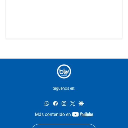
Síguenos en:
whatsapp
facebook
instagram
twitter
google
youtube-
Más contenido en
footer