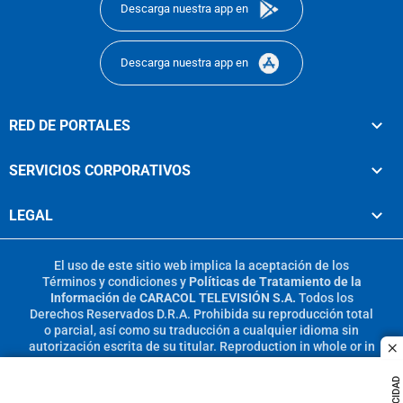
Descarga nuestra app en
Descarga nuestra app en
RED DE PORTALES
SERVICIOS CORPORATIVOS
LEGAL
El uso de este sitio web implica la aceptación de los
Términos y condiciones
y
Políticas de Tratamiento de la
Información
de
CARACOL TELEVISIÓN S.A.
Todos los
Derechos Reservados D.R.A. Prohibida su reproducción total
o parcial, así como su traducción a cualquier idioma sin
autorización escrita de su titular. Reproduction in whole or in
c
part, or translation without written permission is prohibited.
All rights reserved 2025.