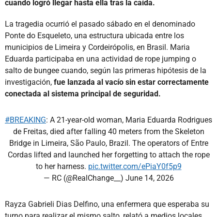
cuando logró llegar hasta ella tras la caída.
La tragedia ocurrió el pasado sábado en el denominado
Ponte do Esqueleto, una estructura ubicada entre los
municipios de Limeira y Cordeirópolis, en Brasil. Maria
Eduarda participaba en una actividad de rope jumping o
salto de bungee cuando, según las primeras hipótesis de la
investigación,
fue lanzada al vacío sin estar correctamente
conectada al sistema principal de seguridad.
#BREAKING
: A 21-year-old woman, Maria Eduarda Rodrigues
de Freitas, died after falling 40 meters from the Skeleton
Bridge in Limeira, São Paulo, Brazil. The operators of Entre
Cordas lifted and launched her forgetting to attach the rope
to her harness.
pic.twitter.com/ePiaY0f5p9
— RC (@RealChange__)
June 14, 2026
Rayza Gabrieli Dias Delfino, una enfermera que esperaba su
turno para realizar el mismo salto, relató a medios locales