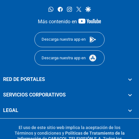
whatsapp
facebook
instagram
twitter
google
youtube-
Más contenido en
footer
Descarga nuestra app en
Descarga nuestra app en
RED DE PORTALES
SERVICIOS CORPORATIVOS
LEGAL
El uso de este sitio web implica la aceptación de los
Términos y condiciones
y
Políticas de Tratamiento de la
Información
de
CARACOL TELEVISIÓN S.A.
Todos los