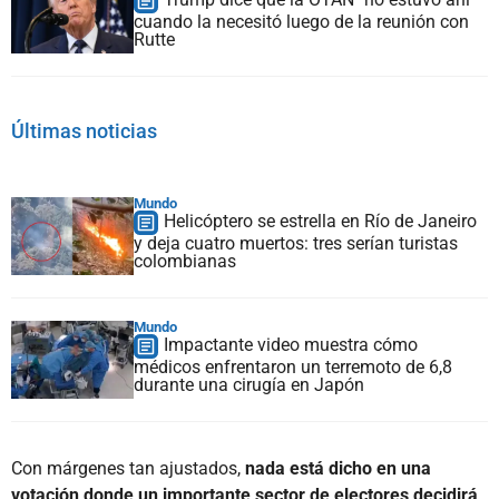
cuando la necesitó luego de la reunión con
Rutte
Últimas noticias
Mundo
Helicóptero se estrella en Río de Janeiro
y deja cuatro muertos: tres serían turistas
colombianas
Mundo
Impactante video muestra cómo
médicos enfrentaron un terremoto de 6,8
durante una cirugía en Japón
Con márgenes tan ajustados,
nada está dicho en una
votación donde un importante sector de electores decidirá