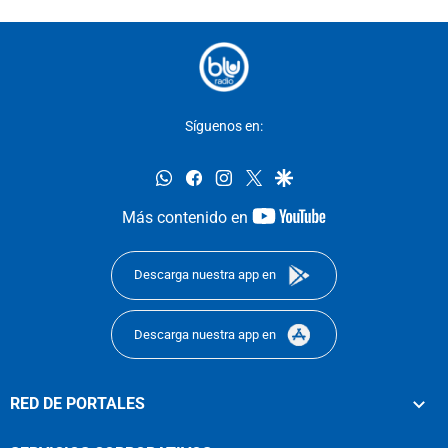
Síguenos en:
whatsapp
facebook
instagram
twitter
google
youtube-
Más contenido en
footer
Descarga nuestra app en
Descarga nuestra app en
RED DE PORTALES