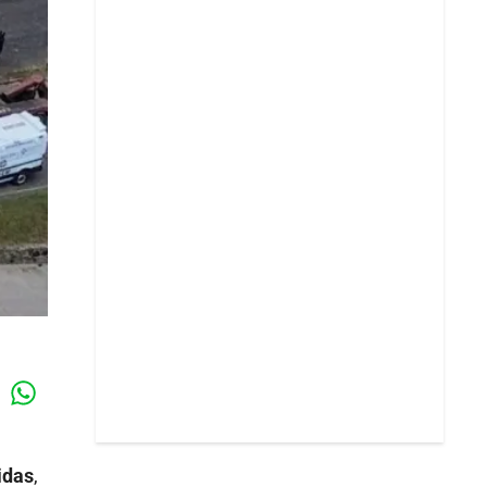
Whatsapp
k
idas
,