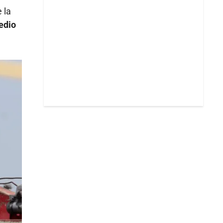
 la
edio