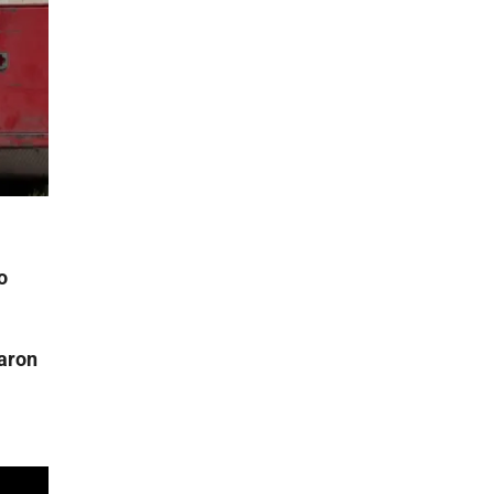
o
aron