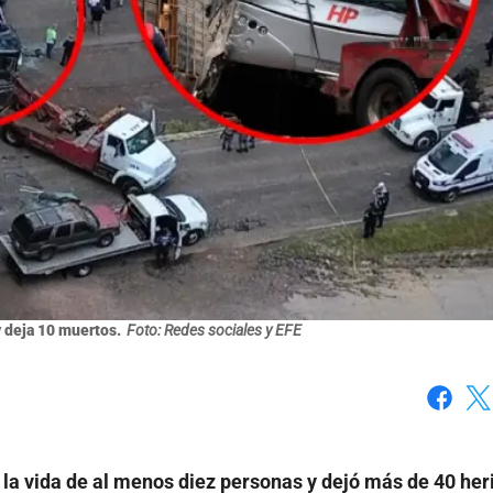
y deja 10 muertos.
Foto: Redes sociales y EFE
Faceboo
X
 la vida de al menos diez personas y dejó más de 40 her