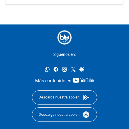
Síguenos en:
whatsapp
facebook
instagram
twitter
google
youtube-
Más contenido en
footer
Descarga nuestra app en
Descarga nuestra app en