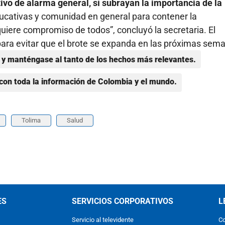
ivo de alarma general, sí subrayan la importancia de la
educativas y comunidad en general para contener la
equiere compromiso de todos”, concluyó la secretaria. El
para evitar que el brote se expanda en las próximas sem
y manténgase al tanto de los hechos más relevantes.
con toda la información de Colombia y el mundo.
Tolima
Salud
ES
SERVICIOS CORPORATIVOS
L
Servicio al televidente
Co