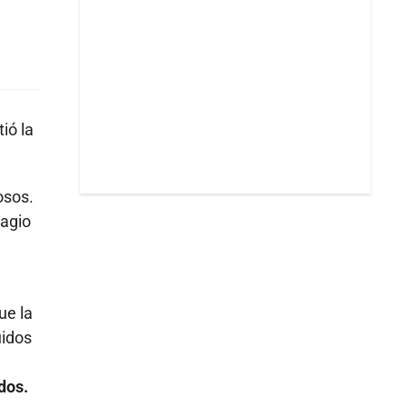
ió la
osos.
tagio
ue la
uidos
dos.