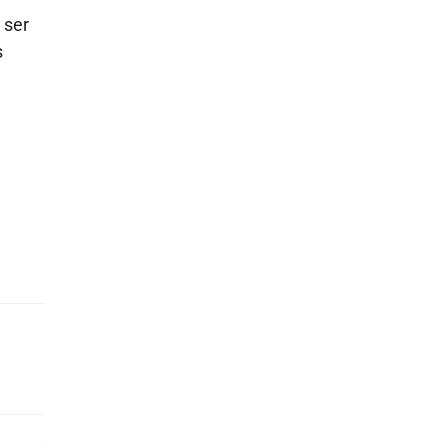
 ser
s