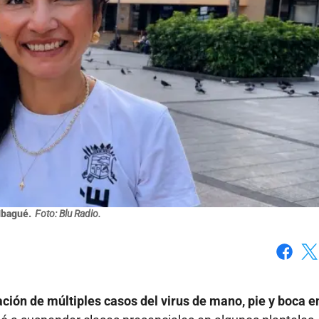
Ibagué.
Foto: Blu Radio.
Faceboo
X
ación de múltiples casos del virus de mano, pie y boca e