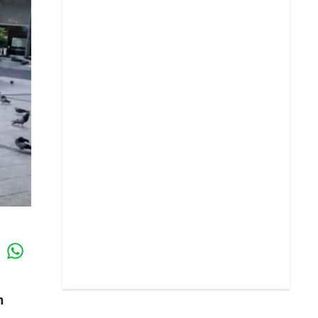
Whatsapp
k
n