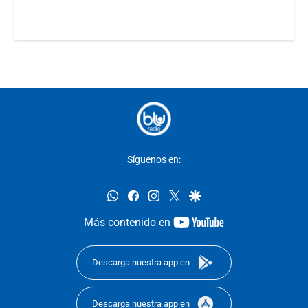
Síguenos en:
whatsapp
facebook
instagram
twitter
google
youtube-
Más contenido en
footer
Descarga nuestra app en
Descarga nuestra app en