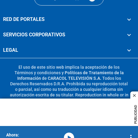
RED DE PORTALES
SERVICIOS CORPORATIVOS
LEGAL
El uso de este sitio web implica la aceptación de los
Términos y condiciones
y
Políticas de Tratamiento de la
Información
de
CARACOL TELEVISIÓN S.A.
Todos los
Derechos Reservados D.R.A. Prohibida su reproducción total
o parcial, así como su traducción a cualquier idioma sin
autorización escrita de su titular. Reproduction in whole or in
c
part, or translation without written permission is prohibited.
All rights reserved 2025.
PUBLICIDAD
MIEMBRO DE:
media-icon