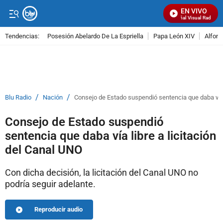
EN VIVO
Señal Visual Radio
Tendencias:
Posesión Abelardo De La Espriella
Papa León XIV
Alfons
PUBLICIDAD
/
/
Blu Radio
Nación
Consejo de Estado suspendió sentencia que daba vía l
Consejo de Estado suspendió
sentencia que daba vía libre a licitación
del Canal UNO
Con dicha decisión, la licitación del Canal UNO no
podría seguir adelante.
Reproducir audio