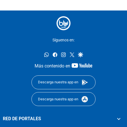
Síguenos en:
whatsapp
facebook
instagram
twitter
google
youtube-
Más contenido en
footer
Descarga nuestra app en
Descarga nuestra app en
RED DE PORTALES