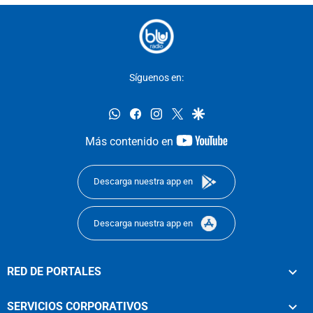
Síguenos en:
whatsapp
facebook
instagram
twitter
google
youtube-
Más contenido en
footer
Descarga nuestra app en
Descarga nuestra app en
RED DE PORTALES
SERVICIOS CORPORATIVOS