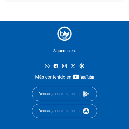
Síguenos en:
whatsapp
facebook
instagram
twitter
google
youtube-
Más contenido en
footer
Descarga nuestra app en
Descarga nuestra app en