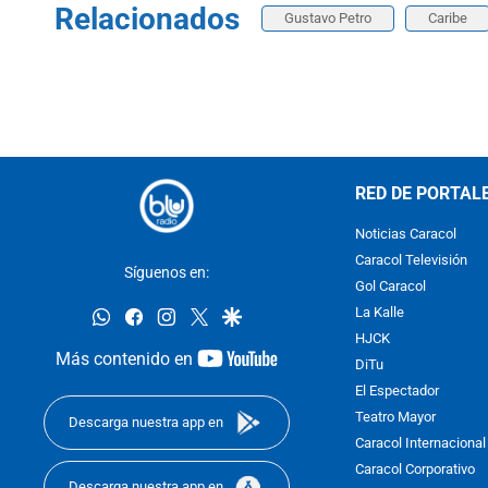
Relacionados
Gustavo Petro
Caribe
RED DE PORTAL
Noticias Caracol
Caracol Televisión
Síguenos en:
Gol Caracol
whatsapp
facebook
instagram
twitter
google
La Kalle
HJCK
youtube-
Más contenido en
DiTu
footer
El Espectador
Teatro Mayor
Descarga nuestra app en
Caracol Internacional
Caracol Corporativo
Descarga nuestra app en