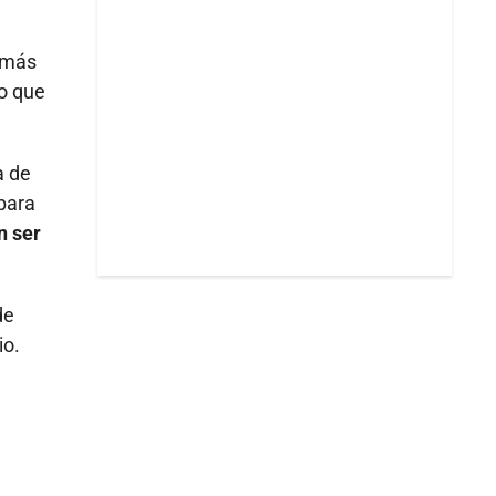
e más
lo que
a de
para
n ser
de
io.