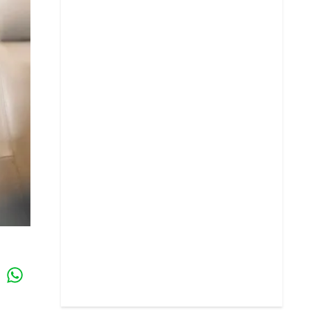
Whatsapp
k