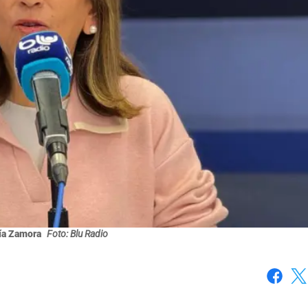
ía Zamora
Foto: Blu Radio
Faceboo
X