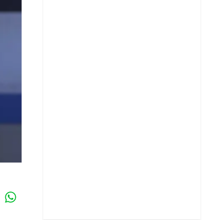
Whatsapp
k