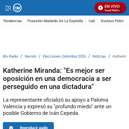
EN VIVO
Señal Visual Radio
Tendencias:
Posesión Abelardo De La Espriella
Cali
Gustavo Petro
PUBLICIDAD
/
/
/
/
Blu Radio
Nación
Elecciones Colombia 2026
Noticias
Katherine
Katherine Miranda: "Es mejor ser
oposición en una democracia a ser
perseguido en una dictadura"
La representante oficializó su apoyo a Paloma
Valencia y expresó su "profundo miedo" ante un
posible Gobierno de Iván Cepeda.
Reproducir audio