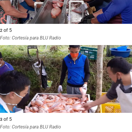
of
5
2
Foto: Cortesía para BLU Radio
of
5
3
Foto: Cortesía para BLU Radio