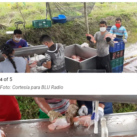
of
5
4
Foto: Cortesía para BLU Radio