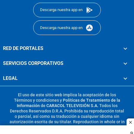
Descarga nuestra app en
Descarga nuestra app en
RED DE PORTALES
SERVICIOS CORPORATIVOS
LEGAL
El uso de este sitio web implica la aceptación de los
Términos y condiciones
y
Políticas de Tratamiento de la
Información
de
CARACOL TELEVISIÓN S.A.
Todos los
Derechos Reservados D.R.A. Prohibida su reproducción total
o parcial, así como su traducción a cualquier idioma sin
autorización escrita de su titular. Reproduction in whole or in
c
part, or translation without written permission is prohibited.
All rights reserved 2025.