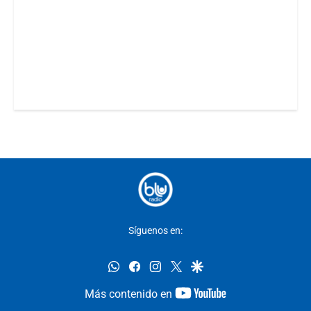
Síguenos en:
whatsapp
facebook
instagram
twitter
google
youtube-
Más contenido en
footer