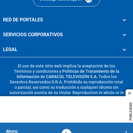
RED DE PORTALES
SERVICIOS CORPORATIVOS
LEGAL
El uso de este sitio web implica la aceptación de los
Términos y condiciones
y
Políticas de Tratamiento de la
Información
de
CARACOL TELEVISIÓN S.A.
Todos los
Derechos Reservados D.R.A. Prohibida su reproducción total
o parcial, así como su traducción a cualquier idioma sin
autorización escrita de su titular. Reproduction in whole or in
c
part, or translation without written permission is prohibited.
All rights reserved 2025.
PUBLICIDAD
MIEMBRO DE: