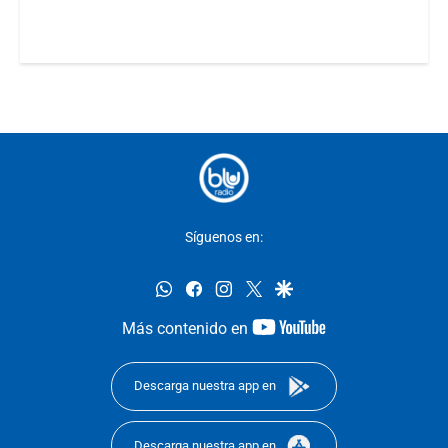
Síguenos en:
whatsapp
facebook
instagram
twitter
google
youtube-
Más contenido en
footer
Descarga nuestra app en
Descarga nuestra app en