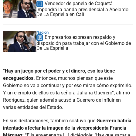
Vendedor de panela de Caquetá
impondrá la banda presidencial a Abelardo
De La Espriella en Cali
Nación
Empresarios expresan respaldo y
disposición para trabajar con el Gobierno de
De La Espriella
“
Hay un juego por el poder y el dinero, eso los tiene
enceguecidos.
Entonces, muchos piensan que este
Gobierno no va a continuar y por eso miran cómo exprimirlo.
Y un ejemplo de ellos es la señora Juliana Guerrero”, afirmó
Rodríguez, quien además acusó a Guerrero de influir en
varias entidades del Estado.
En sus declaraciones, también sostuvo que
Guerrero habría
intentado afectar la imagen de la vicepresidenta Francia
Márquez
: “Ella envenenaba [...] diciéndole: ‘Hay que sacar a