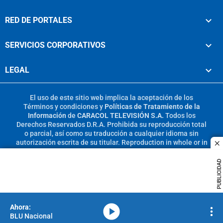
RED DE PORTALES
SERVICIOS CORPORATIVOS
LEGAL
El uso de este sitio web implica la aceptación de los
Términos y condiciones
y
Políticas de Tratamiento de la
Información
de
CARACOL TELEVISIÓN S.A.
Todos los
Derechos Reservados D.R.A. Prohibida su reproducción total
o parcial, así como su traducción a cualquier idioma sin
autorización escrita de su titular. Reproduction in whole or in
c
part, or translation without written permission is prohibited.
All rights reserved 2025.
PUBLICIDAD
MIEMBRO DE:
media-icon
BLU Nacional