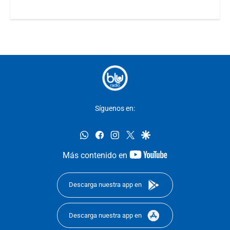
Síguenos en:
whatsapp
facebook
instagram
twitter
google
youtube-
Más contenido en
footer
Descarga nuestra app en
Descarga nuestra app en