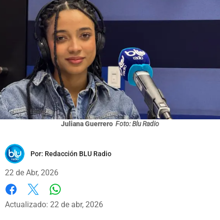
Juliana Guerrero
Foto: Blu Radio
Por:
Redacción BLU Radio
22 de Abr, 2026
Whatsapp
Facebook
X
Actualizado: 22 de abr, 2026