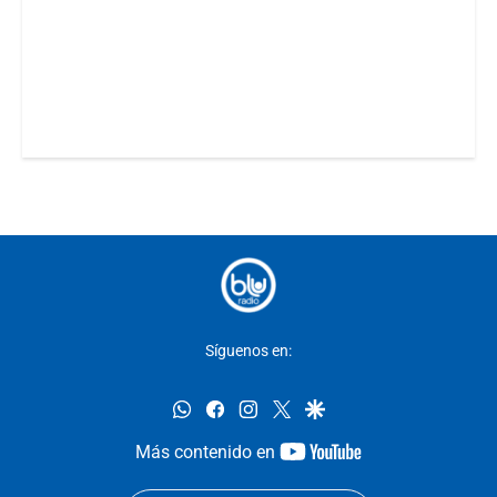
Síguenos en:
whatsapp
facebook
instagram
twitter
google
youtube-
Más contenido en
footer