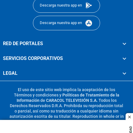
Descarga nuestra app en
Descarga nuestra app en
RED DE PORTALES
SERVICIOS CORPORATIVOS
LEGAL
El uso de este sitio web implica la aceptación de los
Términos y condiciones
y
Políticas de Tratamiento de la
Información
de
CARACOL TELEVISIÓN S.A.
Todos los
Derechos Reservados D.R.A. Prohibida su reproducción total
o parcial, así como su traducción a cualquier idioma sin
autorización escrita de su titular. Reproduction in whole or in
c
part, or translation without written permission is prohibited.
All rights reserved 2025.