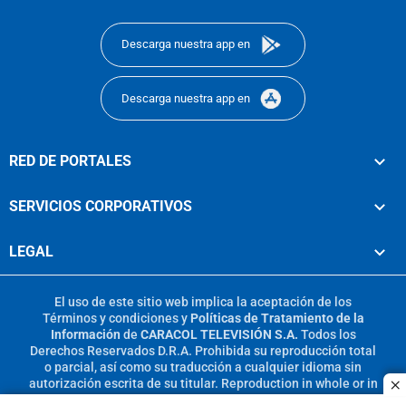
footer
Descarga nuestra app en
Descarga nuestra app en
RED DE PORTALES
SERVICIOS CORPORATIVOS
LEGAL
El uso de este sitio web implica la aceptación de los
Términos y condiciones
y
Políticas de Tratamiento de la
Información
de
CARACOL TELEVISIÓN S.A.
Todos los
Derechos Reservados D.R.A. Prohibida su reproducción total
o parcial, así como su traducción a cualquier idioma sin
autorización escrita de su titular. Reproduction in whole or in
c
part, or translation without written permission is prohibited.