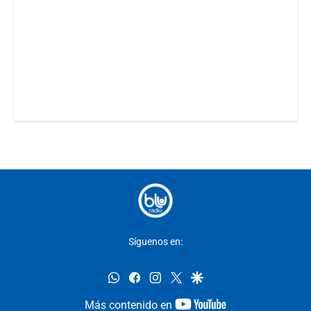
Síguenos en:
whatsapp
facebook
instagram
twitter
google
youtube-
Más contenido en