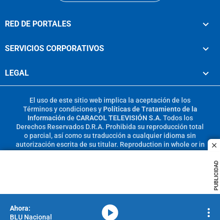
RED DE PORTALES
SERVICIOS CORPORATIVOS
LEGAL
El uso de este sitio web implica la aceptación de los
Términos y condiciones
y
Políticas de Tratamiento de la
Información
de
CARACOL TELEVISIÓN S.A.
Todos los
Derechos Reservados D.R.A. Prohibida su reproducción total
o parcial, así como su traducción a cualquier idioma sin
autorización escrita de su titular. Reproduction in whole or in
c
part, or translation without written permission is prohibited.
All rights reserved 2025.
PUBLICIDAD
MIEMBRO DE:
media-icon
BLU Nacional