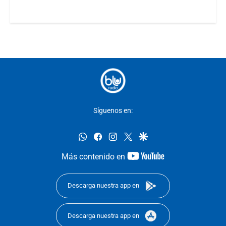
Síguenos en:
whatsapp
facebook
instagram
twitter
google
youtube-
Más contenido en
footer
Descarga nuestra app en
Descarga nuestra app en