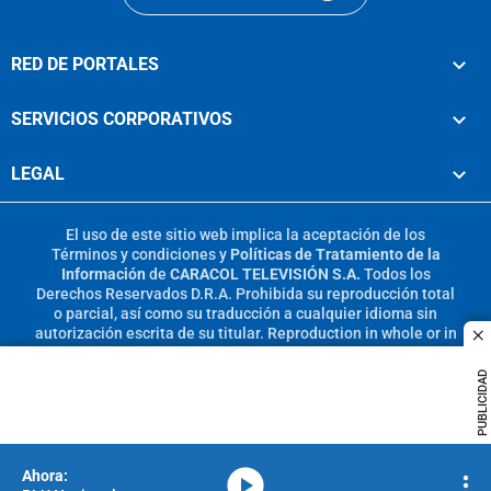
RED DE PORTALES
SERVICIOS CORPORATIVOS
LEGAL
El uso de este sitio web implica la aceptación de los
Términos y condiciones
y
Políticas de Tratamiento de la
Información
de
CARACOL TELEVISIÓN S.A.
Todos los
Derechos Reservados D.R.A. Prohibida su reproducción total
o parcial, así como su traducción a cualquier idioma sin
autorización escrita de su titular. Reproduction in whole or in
c
part, or translation without written permission is prohibited.
All rights reserved 2025.
PUBLICIDAD
MIEMBRO DE:
media-icon