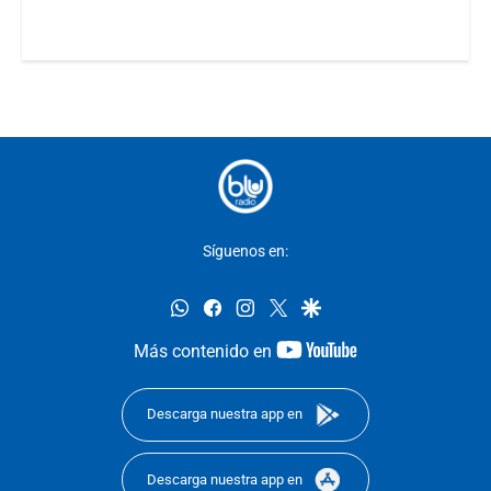
Síguenos en:
whatsapp
facebook
instagram
twitter
google
youtube-
Más contenido en
footer
Descarga nuestra app en
Descarga nuestra app en