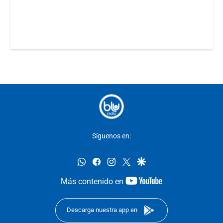
Síguenos en:
whatsapp
facebook
instagram
twitter
google
youtube-
Más contenido en
footer
Descarga nuestra app en