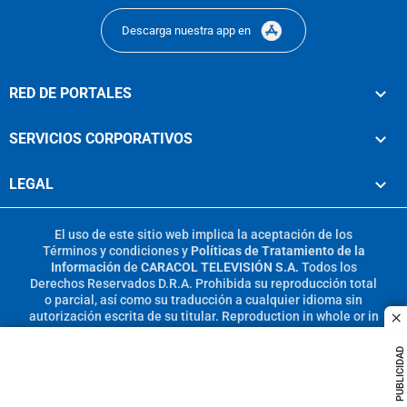
Descarga nuestra app en
RED DE PORTALES
SERVICIOS CORPORATIVOS
LEGAL
El uso de este sitio web implica la aceptación de los
Términos y condiciones
y
Políticas de Tratamiento de la
Información
de
CARACOL TELEVISIÓN S.A.
Todos los
Derechos Reservados D.R.A. Prohibida su reproducción total
o parcial, así como su traducción a cualquier idioma sin
autorización escrita de su titular. Reproduction in whole or in
c
part, or translation without written permission is prohibited.
All rights reserved 2025.
PUBLICIDAD
MIEMBRO DE: