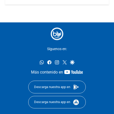
Síguenos en:
whatsapp
facebook
instagram
twitter
google
youtube-
Más contenido en
footer
Descarga nuestra app en
Descarga nuestra app en