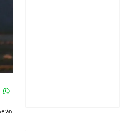
Whatsapp
k
verán