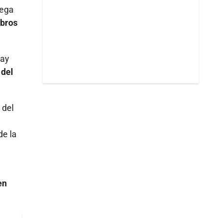
uega
mbros
hay
 del
 del
de la
e
en