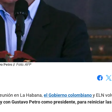
o Petro //
Foto: AFP
Faceboo
X
reunión en La Habana,
el Gobierno colombiano
y ELN vol
 y con Gustavo Petro como presidente, para reiniciar las