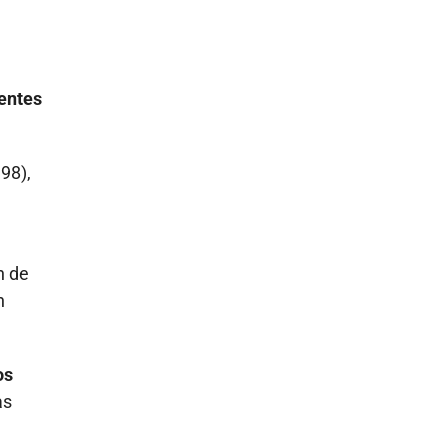
ientes
98),
n de
n
os
as