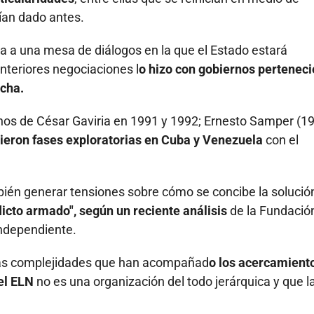
ían dado antes.
ca a una mesa de diálogos en la que el Estado estará
nteriores negociaciones l
o hizo con gobiernos pertenec
echa.
nos de César Gaviria en 1991 y 1992; Ernesto Samper (19
cieron fases exploratorias en Cuba y Venezuela
con el
mbién generar tensiones sobre cómo se concibe la solució
licto armado", según un reciente análisis
de la Fundació
independiente.
 las complejidades que han acompañad
o los acercamient
 el ELN
no es una organización del todo jerárquica y que l