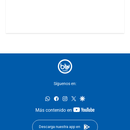
Síguenos en:
whatsapp
facebook
instagram
twitter
google
youtube-
Más contenido en
footer
Descarga nuestra app en