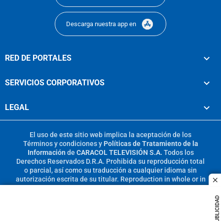
Descarga nuestra app en
RED DE PORTALES
SERVICIOS CORPORATIVOS
LEGAL
El uso de este sitio web implica la aceptación de los
Términos y condiciones
y
Políticas de Tratamiento de la
Información
de
CARACOL TELEVISIÓN S.A.
Todos los
Derechos Reservados D.R.A. Prohibida su reproducción total
o parcial, así como su traducción a cualquier idioma sin
autorización escrita de su titular. Reproduction in whole or in
c
part, or translation without written permission is prohibited.
All rights reserved 2025.
PUBLICIDAD
MIEMBRO DE: