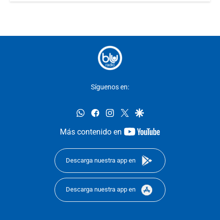
Síguenos en:
whatsapp
facebook
instagram
twitter
google
youtube-
Más contenido en
footer
Descarga nuestra app en
Descarga nuestra app en