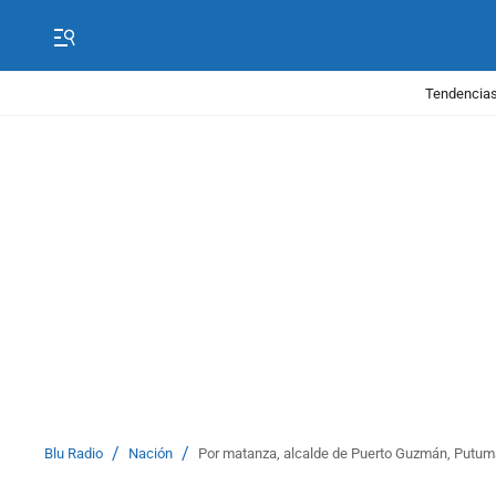
Tendencias
/
/
Blu Radio
Nación
Por matanza, alcalde de Puerto Guzmán, Putuma