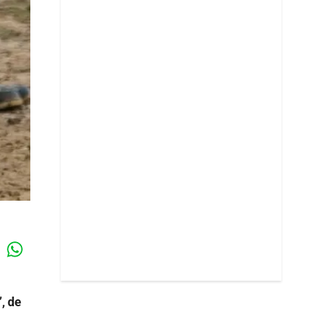
Whatsapp
k
, de