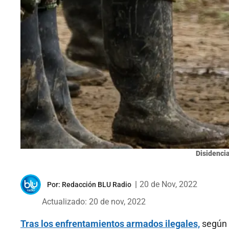
Disidencia
|
20 de Nov, 2022
Por:
Redacción BLU Radio
Actualizado: 20 de nov, 2022
Tras los enfrentamientos armados ilegales,
según 