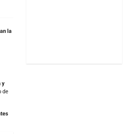
an la
 y
o de
ntes