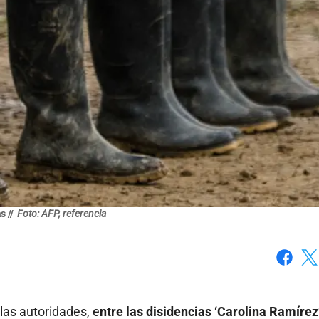
s //
Foto: AFP, referencia
Faceboo
X
las autoridades, e
ntre las disidencias ‘Carolina Ramírez’