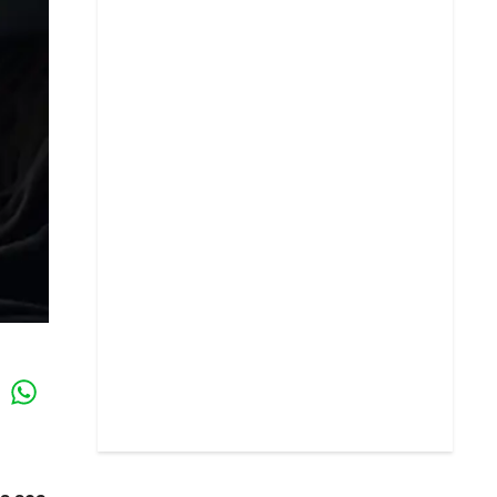
Whatsapp
k