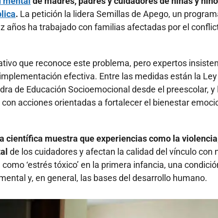
d mental
de madres, padres y cuidadores de niñas y niñ
blica
.
La petición la lidera Semillas de Apego, un program
 años ha trabajado con familias afectadas por el conflic
ivo que reconoce este problema, pero expertos insiste
u implementación efectiva. Entre las medidas están la Le
edra de Educación Socioemocional desde el preescolar, y 
con acciones orientadas a fortalecer el bienestar emoci
a científica muestra que experiencias como la violencia,
al
de los cuidadores y afectan la calidad del vínculo con 
como ‘estrés tóxico’ en la primera infancia, una condici
 mental y, en general, las bases del desarrollo humano.