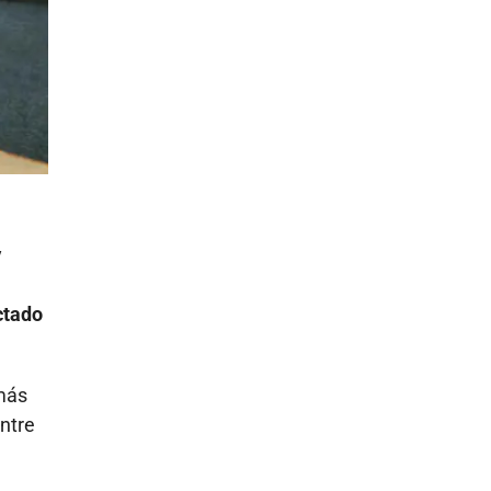
y
ctado
 más
ntre