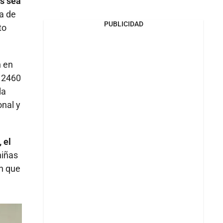
os sea
a de
PUBLICIDAD
to
n en
y 2460
la
onal y
 el
niñas
ón que