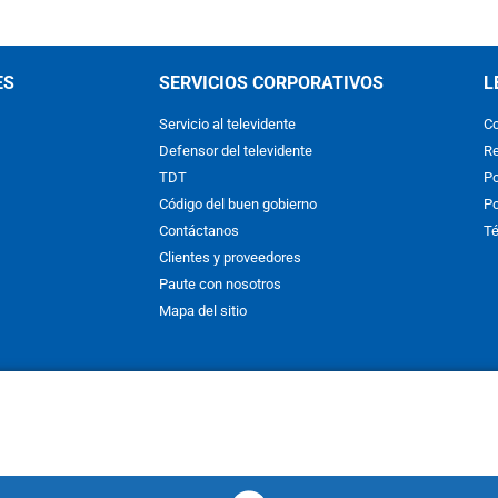
ES
SERVICIOS CORPORATIVOS
L
Servicio al televidente
Co
Defensor del televidente
Re
TDT
Po
Código del buen gobierno
Po
Contáctanos
Té
Clientes y proveedores
Paute con nosotros
Mapa del sitio
nos y condiciones
y
Políticas de Tratamiento de la Información
de
CAR
hibida su reproducción total o parcial, así como su traducción a cual
 or in part, or translation without written permission is prohibited. All 