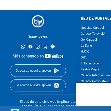
RED DE PORTAL
Noticias Caracol
Caracol Televisión
Síguenos en:
Gol Caracol
whatsapp
facebook
instagram
twitter
google
La Kalle
HJCK
youtube-
Más contenido en
DiTu
footer
El Espectador
Teatro Mayor
Descarga nuestra app en
Caracol Internacional
Caracol Corporativo
Descarga nuestra app en
Caracol Next
El uso de este sitio web implica la aceptación de los
Térmi
TELEVISIÓN S.A.
Todos los Derechos Reservados D.R.A. Pro
sin autorización escrita de su titular. Reproduction in whole