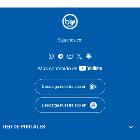
Síguenos en:
whatsapp
facebook
instagram
twitter
google
youtube-
Más contenido en
footer
Descarga nuestra app en
Descarga nuestra app en
RED DE PORTALES