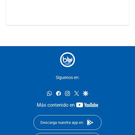
Síguenos en:
whatsapp
facebook
instagram
twitter
google
youtube-
Más contenido en
footer
Descarga nuestra app en