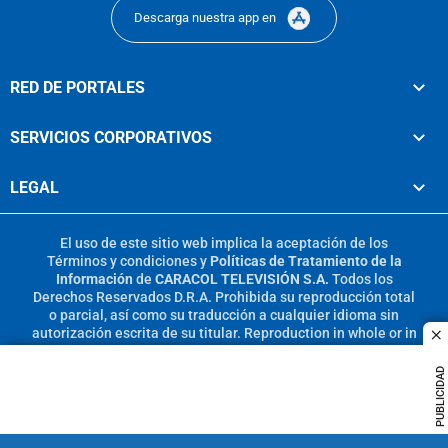
Descarga nuestra app en
RED DE PORTALES
SERVICIOS CORPORATIVOS
LEGAL
El uso de este sitio web implica la aceptación de los
Términos y condiciones
y
Políticas de Tratamiento de la
Información
de
CARACOL TELEVISIÓN S.A.
Todos los
Derechos Reservados D.R.A. Prohibida su reproducción total
o parcial, así como su traducción a cualquier idioma sin
autorización escrita de su titular. Reproduction in whole or in
c
part, or translation without written permission is prohibited.
All rights reserved 2025.
PUBLICIDAD
MIEMBRO DE: