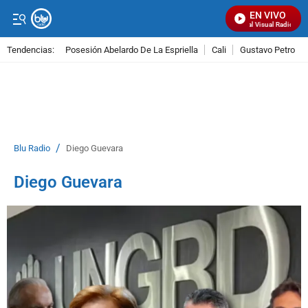
EN VIVO
Señal Visual Radio
Tendencias:
Posesión Abelardo De La Espriella
Cali
Gustavo Petro
PUBLICIDAD
/
Blu Radio
Diego Guevara
Diego Guevara