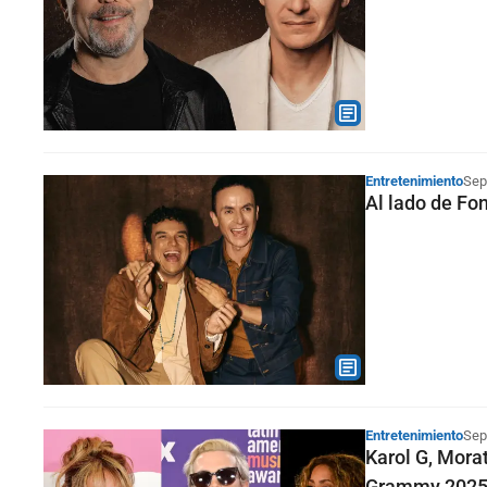
Entretenimiento
Sep
Al lado de Fon
Entretenimiento
Sep
Karol G, Mora
Grammy 202