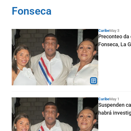
Fonseca
Caribe
May 3
Preconteo da 
Fonseca, La G
Caribe
May 1
Suspenden can
habrá investi