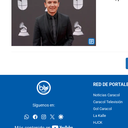
RED DE PORTAL
Noticias Caracol
Caracol Televisión
Síguenos en:
Gol Caracol
whatsapp
facebook
instagram
twitter
google
La Kalle
HJCK
youtube-
Más contenido en