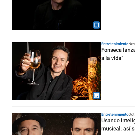
Entretenimiento
Nov
Fonseca lanza
a la vida"
Entretenimiento
Oct
Usando inteli
musical: así s