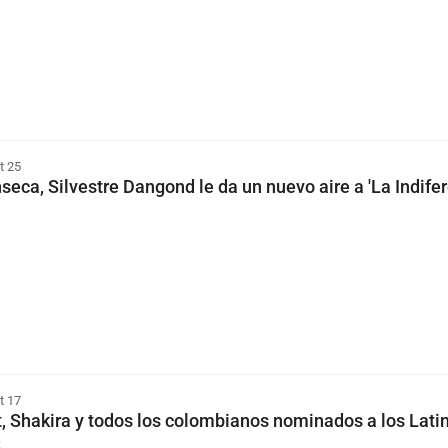
t 25
seca, Silvestre Dangond le da un nuevo aire a 'La Indifer
t 17
t, Shakira y todos los colombianos nominados a los Lati
5