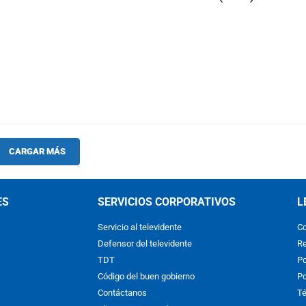
CARGAR MÁS
ES
SERVICIOS CORPORATIVOS
L
Servicio al televidente
Co
Defensor del televidente
Re
TDT
Po
Código del buen gobierno
Po
Contáctanos
Té