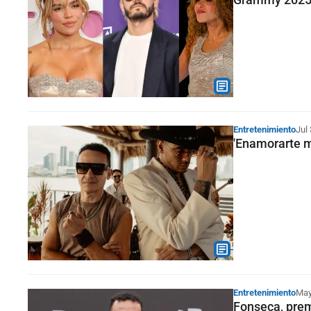
Entretenimiento
Jul
'Enamorarte m
Entretenimiento
May
Fonseca, prem