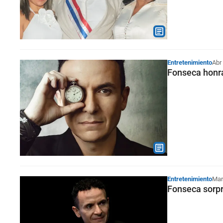
Entretenimiento
Abr
Fonseca honra
Entretenimiento
Mar
Fonseca sorpr