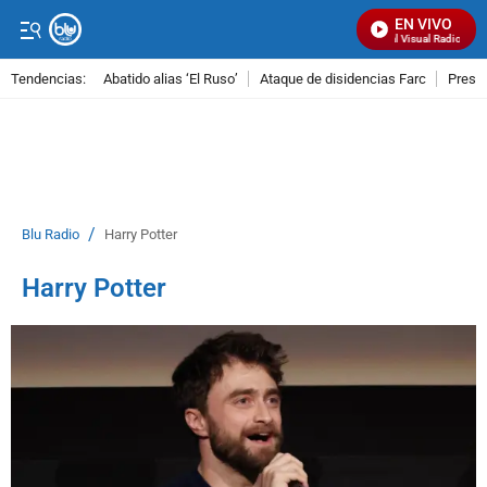
EN VIVO
Señal Visual Radio
Tendencias:
Abatido alias ‘El Ruso’
Ataque de disidencias Farc
Preso
PUBLICIDAD
/
Blu Radio
Harry Potter
Harry Potter