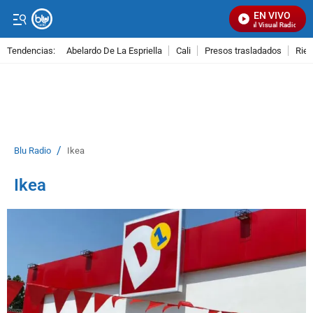
EN VIVO
Señal Visual Radio
Tendencias:
Abelardo De La Espriella
Cali
Presos trasladados
Rie
PUBLICIDAD
/
Blu Radio
Ikea
Ikea