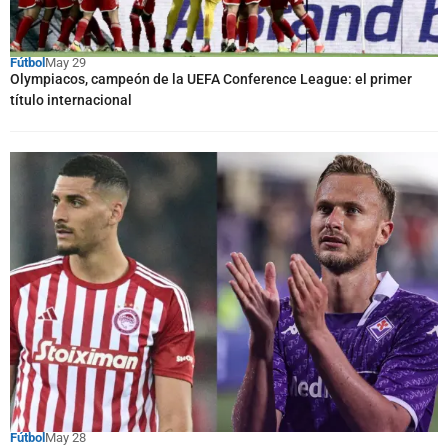
Fútbol
May 29
Olympiacos, campeón de la UEFA Conference League: el primer
título internacional
Fútbol
May 28