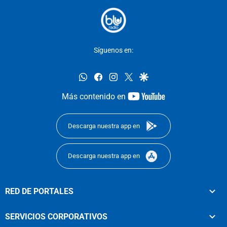
Síguenos en:
whatsapp
facebook
instagram
twitter
google
youtube-
Más contenido en
footer
Descarga nuestra app en
Descarga nuestra app en
RED DE PORTALES
SERVICIOS CORPORATIVOS