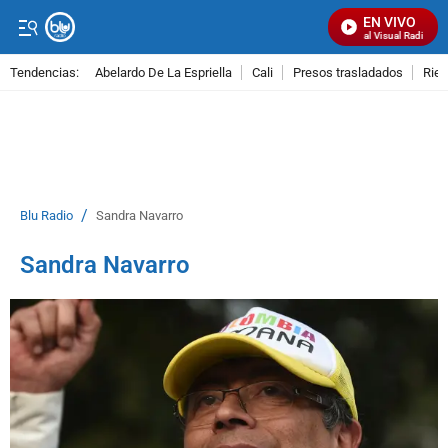
EN VIVO
Señal Visual Radio
Tendencias:
Abelardo De La Espriella
Cali
Presos trasladados
Rie
PUBLICIDAD
/
Blu Radio
Sandra Navarro
Sandra Navarro