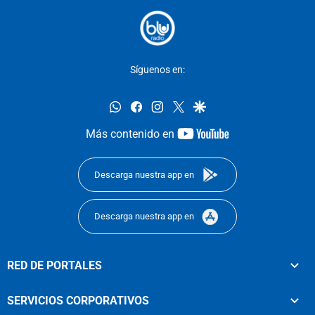
Síguenos en:
whatsapp
facebook
instagram
twitter
google
youtube-
Más contenido en
footer
Descarga nuestra app en
Descarga nuestra app en
RED DE PORTALES
SERVICIOS CORPORATIVOS