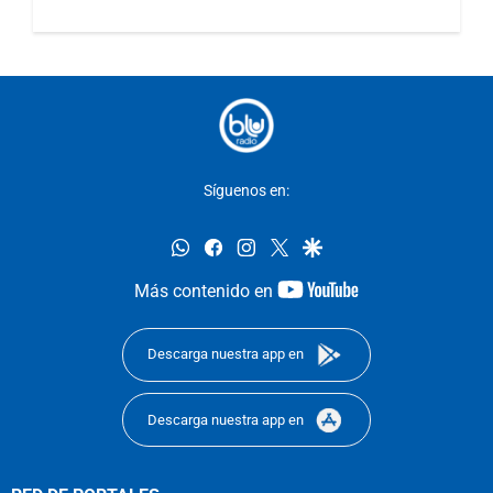
Síguenos en:
whatsapp
facebook
instagram
twitter
google
youtube-
Más contenido en
footer
Descarga nuestra app en
Descarga nuestra app en