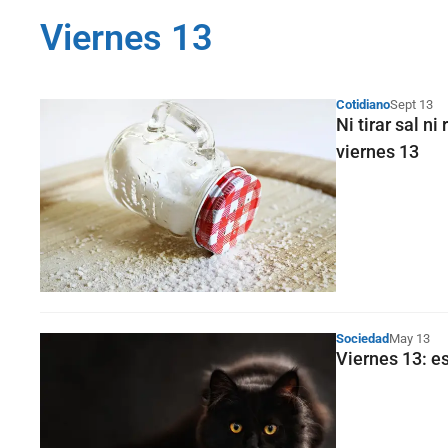
Viernes 13
Cotidiano
Sept 13
Ni tirar sal n
viernes 13
Sociedad
May 13
Viernes 13: es