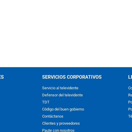
ES
SERVICIOS CORPORATIVOS
L
Servicio al televidente
Co
Defensor del televidente
Re
TDT
Po
Código del buen gobierno
Po
Contáctanos
Té
Clientes y proveedores
Paute con nosotros