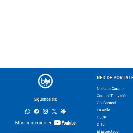
RED DE PORTAL
Noticias Caracol
Caracol Televisión
Síguenos en:
Gol Caracol
whatsapp
facebook
instagram
twitter
google
La Kalle
HJCK
youtube-
Más contenido en
DiTu
footer
El Espectador