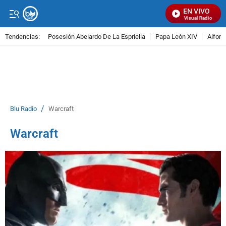
EN VIVO
Señal Visual Radio
Tendencias:
Posesión Abelardo De La Espriella
Papa León XIV
Alfons
PUBLICIDAD
/
Blu Radio
Warcraft
Warcraft