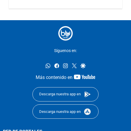
Síguenos en:
whatsapp
facebook
instagram
twitter
google
youtube-
Más contenido en
footer
Descarga nuestra app en
Descarga nuestra app en