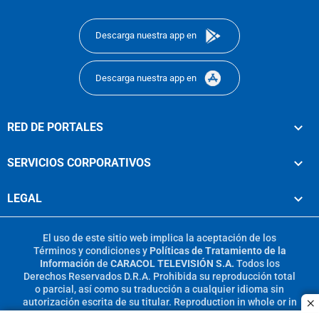
footer
Descarga nuestra app en
Descarga nuestra app en
RED DE PORTALES
SERVICIOS CORPORATIVOS
LEGAL
El uso de este sitio web implica la aceptación de los
Términos y condiciones
y
Políticas de Tratamiento de la
Información
de
CARACOL TELEVISIÓN S.A.
Todos los
Derechos Reservados D.R.A. Prohibida su reproducción total
o parcial, así como su traducción a cualquier idioma sin
autorización escrita de su titular. Reproduction in whole or in
c
part, or translation without written permission is prohibited.