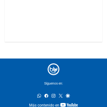
Síguenos en:
whatsapp
facebook
instagram
twitter
google
youtube-
Más contenido en