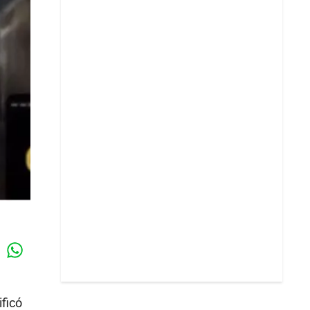
Whatsapp
k
ificó