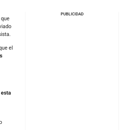
PUBLICIDAD
a que
viado
ista.
que el
s
 esta
o