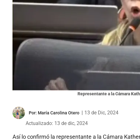
Representante a la Cámara Kath
|
13 de Dic, 2024
Por:
María Carolina Otero
Actualizado: 13 de dic, 2024
Así lo confirmó la representante a la Cámara Kather