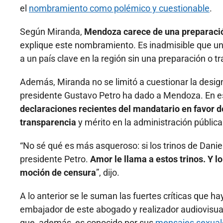
el
nombramiento como polémico y cuestionable
.
Según Miranda,
Mendoza carece de una preparaci
explique este nombramiento. Es inadmisible que un j
a un país clave en la región sin una preparación o t
Además, Miranda no se limitó a cuestionar la design
presidente Gustavo Petro ha dado a Mendoza. En es
declaraciones recientes del mandatario en favor d
transparencia
y mérito en la administración pública
“No sé qué es más asqueroso: si los trinos de Danie
presidente Petro.
Amor le llama a estos trinos. Y lo 
moción de censura
”, dijo.
A lo anterior se le suman las fuertes críticas que 
embajador de este abogado y realizador audiovisual
que, además, es conocido por sus
mensajes sexuale