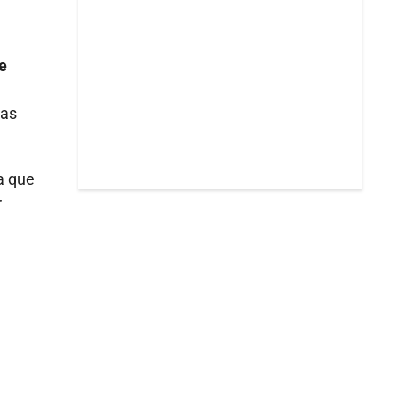
e
ras
a que
r