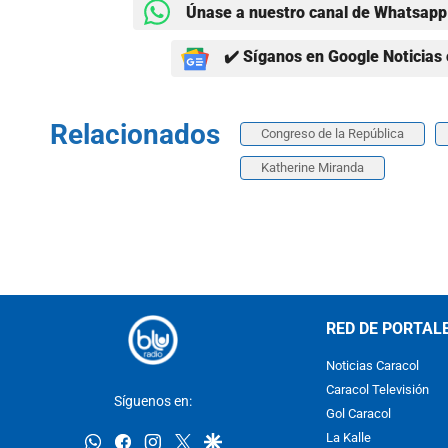
Únase a nuestro canal de Whatsapp 
✔️ Síganos en Google Noticias 
Relacionados
Congreso de la República
Katherine Miranda
RED DE PORTAL
Noticias Caracol
Caracol Televisión
Síguenos en:
Gol Caracol
whatsapp
facebook
instagram
twitter
google
La Kalle