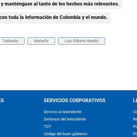
y manténgase al tanto de los hechos más relevantes.
con toda la información de Colombia y el mundo.
Tailandia
Matarife
Luis Gilberto Murillo
ES
SERVICIOS CORPORATIVOS
L
Servicio al televidente
Co
Defensor del televidente
Re
TDT
Po
Código del buen gobierno
Po