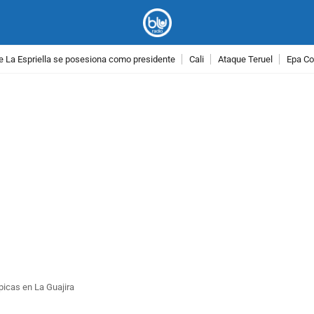
e La Espriella se posesiona como presidente
Cali
Ataque Teruel
Epa Co
PUBLICIDAD
picas en La Guajira