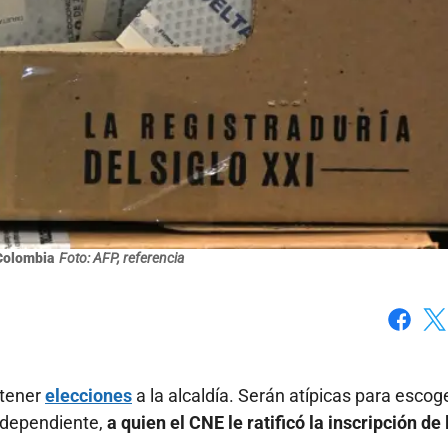
Colombia
Foto: AFP, referencia
Faceboo
X
 tener
elecciones
a la alcaldía. Serán atípicas para escog
Independiente,
a quien el CNE le ratificó la inscripción de 