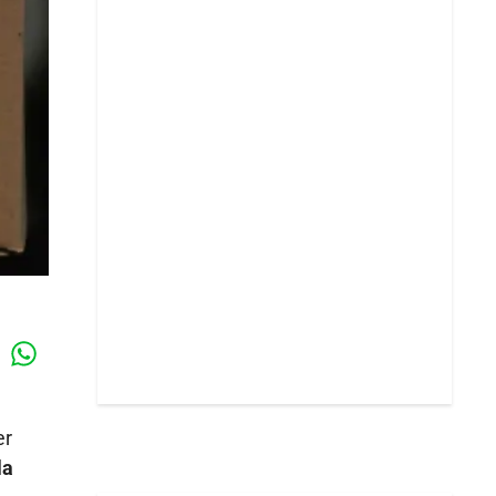
Whatsapp
k
er
la