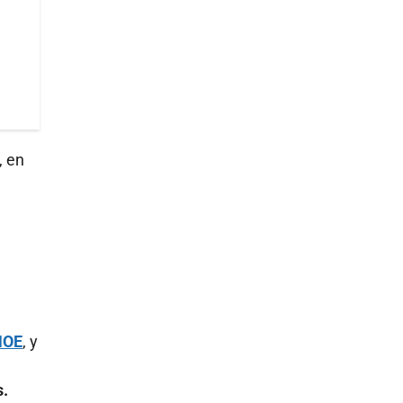
, en
OE
, y
s.