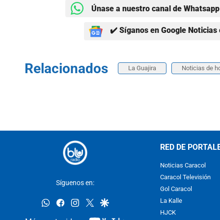
Únase a nuestro canal de Whatsapp 
✔️ Síganos en Google Noticias 
Relacionados
La Guajira
Noticias de h
RED DE PORTAL
Noticias Caracol
Caracol Televisión
Síguenos en:
Gol Caracol
whatsapp
facebook
instagram
twitter
google
La Kalle
HJCK