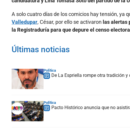
candidatura y Lina Tomasa Soto del partido de la U
A solo cuatro días de los comicios hay tensión, ya
Valledupar
, César, por ello se activaron
las alertas 
la Registraduría para que depure el censo electora
Últimas noticias
Política
De La Espriella rompe otra tradición y
Política
Pacto Histórico anuncia que no asistir