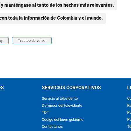
y manténgase al tanto de los hechos más relevantes.
con toda la información de Colombia y el mundo.
oy
Trasteo de votos
ES
SERVICIOS CORPORATIVOS
L
Servicio al televidente
Co
Defensor del televidente
Re
TDT
Po
Código del buen gobierno
Po
Contáctanos
Té