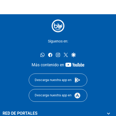
Síguenos en:
whatsapp
facebook
instagram
twitter
google
youtube-
Más contenido en
footer
Descarga nuestra app en
Descarga nuestra app en
RED DE PORTALES