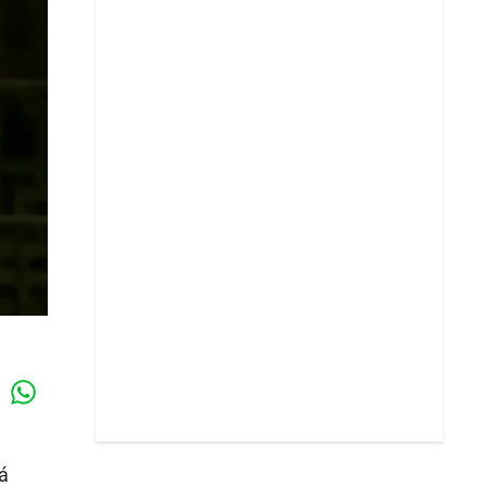
Whatsapp
k
rá