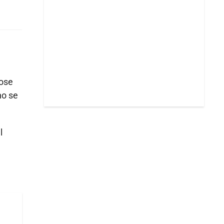
pose
no se
l