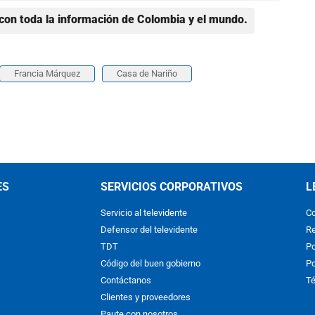
con toda la información de Colombia y el mundo.
Francia Márquez
Casa de Nariño
ES
SERVICIOS CORPORATIVOS
L
Servicio al televidente
Co
Defensor del televidente
Re
TDT
Po
Código del buen gobierno
Po
Contáctanos
Té
Clientes y proveedores
Paute con nosotros