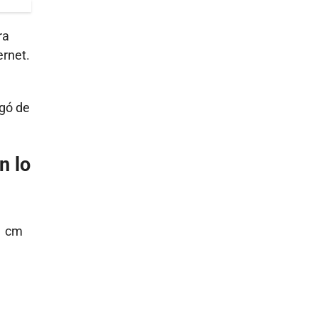
ra
ernet.
agó de
n lo
1 cm