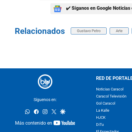
✔️ Síganos en Google Noticias 
Relacionados
Gustavo Petro
Arte
RED DE PORTAL
Noticias Caracol
Caracol Televisión
Síguenos en:
Gol Caracol
whatsapp
facebook
instagram
twitter
google
La Kalle
HJCK
youtube-
Más contenido en
DiTu
footer
El Espectador